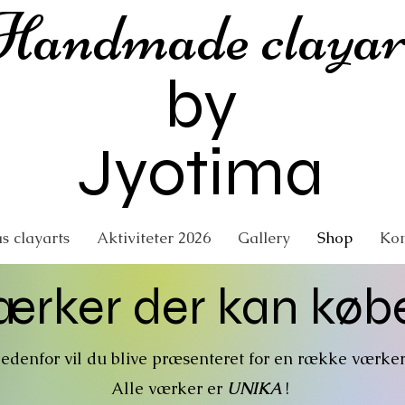
Handmade clayar
by
Jyotima
s clayarts
Aktiviteter 2026
Gallery
Shop
Kon
ærker der kan køb
edenfor vil du blive præsenteret for en række værke
Alle værker er
UNIKA
!​