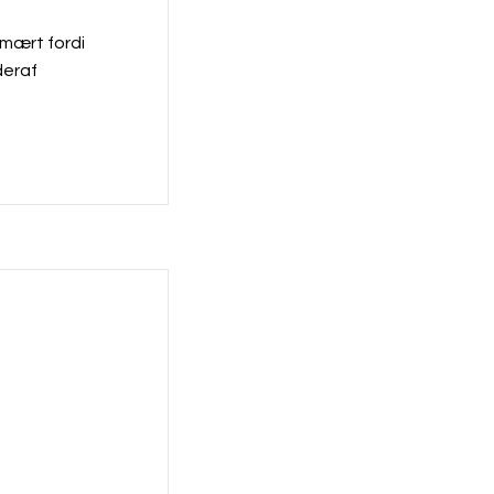
f
mært fordi
deraf