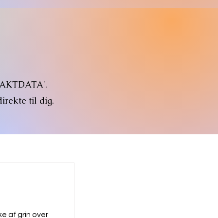
NTAKTDATA'.
rekte til dig.
e af grin over