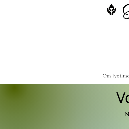
Om Jyotima
V
N