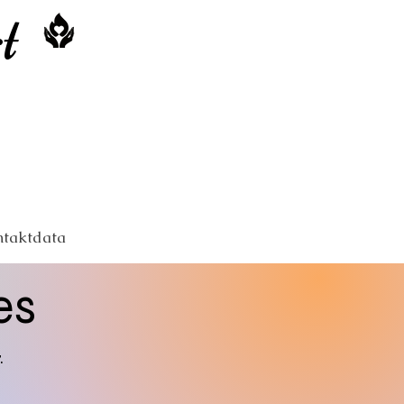
t
taktdata
es
r.