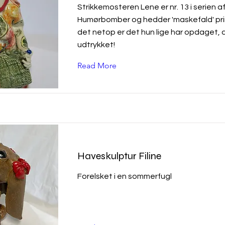
Strikkemosteren Lene er nr. 13 i serien a
Humørbomber og hedder 'maskefald' pri
det netop er det hun lige har opdaget, 
udtrykket!
Read More
Haveskulptur Filine
Forelsket i en sommerfugl