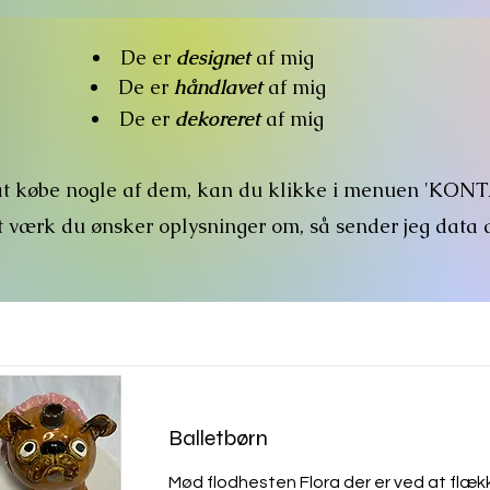
De er
designet
af mig
De er
håndlavet
af mig
De er
dekoreret
af mig
at købe nogle af dem, kan du klikke i menuen 'KO
t værk du ønsker oplysninger om, så sender jeg data di
Balletbørn
Mød flodhesten Flora der er ved at flækk