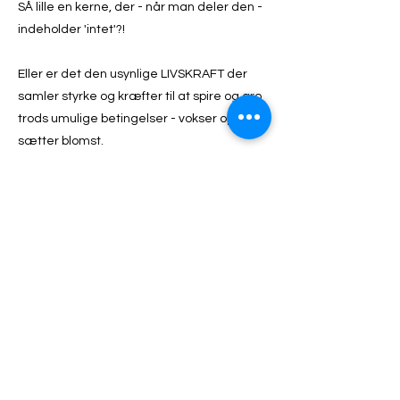
SÅ lille en kerne, der - når man deler den -
indeholder 'intet'?!
Eller er det den usynlige LIVSKRAFT der
samler styrke og kræfter til at spire og gro
trods umulige betingelser - vokser op og
sætter blomst.
Se dét må være Livets største energi;
skabelse!
Får den samtidig tilført KÆRLIGHED, ja så
formere frøet sig og overvinder ALT!
Det er tanken bag min potte; en unik form -
en firkant på en trekant - og en plante der
vokser ud af stenen. En hyldest til LIVET !!! ?