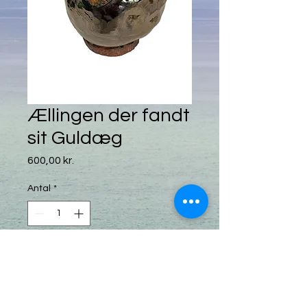
Ællingen der fandt
sit Guldæg
Pris
600,00 kr.
Antal
*
Tilføj til kurv
Haveskulpturen er lavet i stentøjsler.